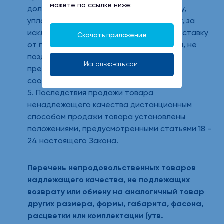
можете по ссылке ниже:
должен возвратить ему денежную сумму,
уплаченную потребителем по договору, за
исключением расходов продавца на доставку
Скачать приложение
от потребителя возвращенного товара, не
позднее чем через десять дней со дня
Использовать сайт
предъявления потребителем
соответствующего требования.
5. Последствия продажи товара
ненадлежащего качества дистанционным
способом продажи товара установлены
положениями, предусмотренными статьями 18 -
24 настоящего Закона.
Перечень непродовольственных товаров
надлежащего качества, не подлежащих
возврату или обмену на аналогичный товар
других размера, формы, габарита, фасона,
расцветки или комплектации (утв.