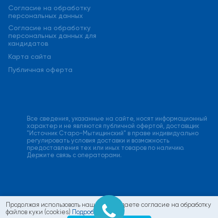
Cогласие на обработку
персональных данных
Cогласие на обработку
персональных данных для
кандидатов
Карта сайта
Публичная оферта
Все сведения, указанные на сайте, носят информационный
характер и не являются публичной офертой, доставщик
"Источник Старо-Мытищинский" в праве индивидуально
регулировать условия доставки и возможность
предоставления тех или иных товаров по наличию.
Держите связь с операторами.
Продолжая использовать наш сайт, вы даете согласие на обработку
файлов куки (cookies)
Подробнее