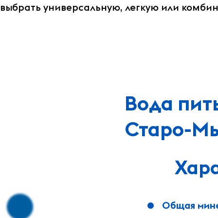
выбрать универсальную, легкую или комби
Вода пит
Старо-Мы
Хар
Общая мине