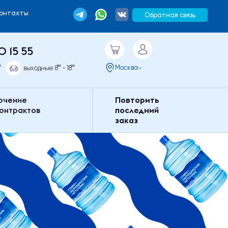
Контакты
Обратная связь
0 15 55
Москва
°
выходные 8°° - 18°°
ючение
Повторить
контрактов
последний
заказ