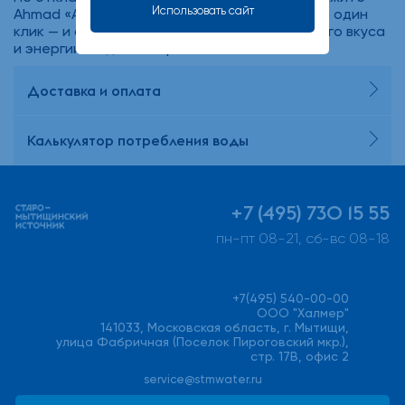
Использовать сайт
Ahmad «Английский Завтрак» 100 пакетиков в один
клик — и обеспечьте себя запасом эталонного вкуса
и энергии на долгое время!
Доставка и оплата
Калькулятор потребления воды
+7 (495) 730 15 55
пн-пт 08-21, сб-вс 08-18
+7(495) 540-00-00
ООО "Халмер"
141033, Московская область, г. Мытищи,
улица Фабричная (Поселок Пироговский мкр.),
стр. 17В, офис 2
service@stmwater.ru