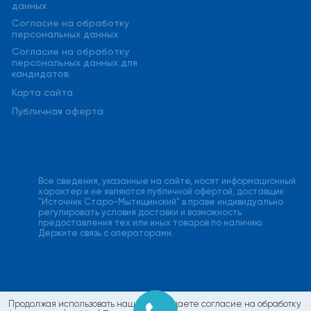
данных
Cогласие на обработку
персональных данных
Cогласие на обработку
персональных данных для
кандидатов
Карта сайта
Публичная оферта
Все сведения, указанные на сайте, носят информационный
характер и не являются публичной офертой, доставщик
"Источник Старо-Мытищинский" в праве индивидуально
регулировать условия доставки и возможность
предоставления тех или иных товаров по наличию.
Держите связь с операторами.
Продолжая использовать наш сайт, вы даете согласие на обработку