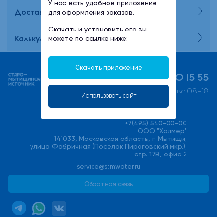
У нас есть удобное приложение
Доставка и оплата
для оформления заказов.
Скачать и установить его вы
Калькулятор потребления воды
можете по ссылке ниже:
Скачать приложение
+7 (495) 730 15 55
пн-пт 08-21, сб-вс 08-18
Использовать сайт
+7(495) 540-00-00
ООО "Халмер"
141033, Московская область, г. Мытищи,
улица Фабричная (Поселок Пироговский мкр.),
стр. 17В, офис 2
service@stmwater.ru
Обратная связь