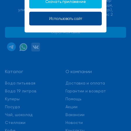
ООО "Халмер"
Скачать приложение
141033, Московская область, г. Мытищи,
улица Фабричная (Поселок Пироговский мкр.),
стр. 17В, офис 2
Использовать сайт
service@stmwater.ru
Обратная связь
Каталог
О компании
Вода питьевая
Доставка и оплата
Вода 19 литров
Гарантии и возврат
Кулеры
Помощь
Посуда
Акции
Чай, шоколад
Вакансии
Стеллажи
Новости
Кофе
Контакты