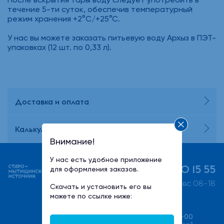
течение 5-ти суток, обеспечив температурный
режим хранения +2°C/+25°C.
У нас вы можете заказать питьевую воду Архыз в ПЭТ-
упаковках (12 шт. по 0,33 л).
Доставка и оплата
Калькулятор потребления воды
Внимание!
У нас есть удобное приложение
+7 (495) 730 15 55
для оформления заказов.
пн-пт 08-21, сб-вс 08-18
Скачать и установить его вы
можете по ссылке ниже:
+7(495) 540-00-00