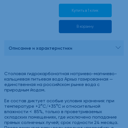
Купить в 1 клик
В корзину
Описание и характеристики
Столовая гидрокарбонатная натриево-магниево-
кальциевая питьевая вода Архыз газированная —
единственная на российском рынке вода с
природным йодом.
Ее состав диктует особые условия хранения: при
температуре +2°C/+35°C и относительной
влажности < 85%, только в проветриваемых
складских помещениях, где исключено попадание
прямых солнечных лучей; срок годности 24 месяца.
После вскрытия тары воду следует употребить в