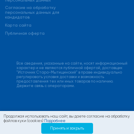
персональных данных
Cогласие на обработку
персональных данных для
кандидатов
Карта сайта
Публичная оферта
Все сведения, указанные на сайте, носят информационный
характер и не являются публичной офертой, доставщик
"Источник Старо-Мытищинский" в праве индивидуально
регулировать условия доставки и возможность
предоставления тех или иных товаров по наличию.
Держите связь с операторами.
Продолжая использовать наш сайт, вы даете согласие на обработку
файлов куки (cookies)
Подробнее
Принять и закрыть