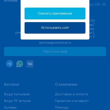
пн-пт 08-21, сб-вс 08-18
Скачать приложение
+7(495) 540-00-00
ООО "Халмер"
Использовать сайт
141033, Московская область, г. Мытищи,
улица Фабричная (Поселок Пироговский мкр.),
стр. 17В, офис 2
service@stmwater.ru
Обратная связь
Каталог
О компании
Вода питьевая
Доставка и оплата
Вода 19 литров
Гарантии и возврат
Кулеры
Помощь