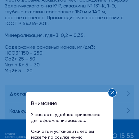
Зеленчукского р-на КЧР, скважины № 131-К, 1-Э,
глубина скважин составляет 150 м и 140 м,
соответственно. Производится в соответствии с
ГОСТ Р 54316-2011.
Минерализация, г/дм3: 0,2 – 0,35.
Содержание основных ионов, мг/дм3:
НСО3¯ 150 - 250
Ca2+ 25 – 50
Na+ + К+ 5 – 30
Mg2+ 5 – 20
Доставка и оплата
Внимание!
Калькулятор потребления воды
У нас есть удобное приложение
для оформления заказов.
Скачать и установить его вы
+7 (495) 730 15 55
можете по ссылке ниже: