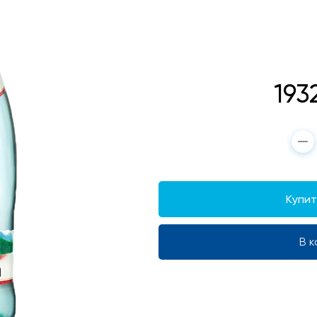
193
Купить
В к