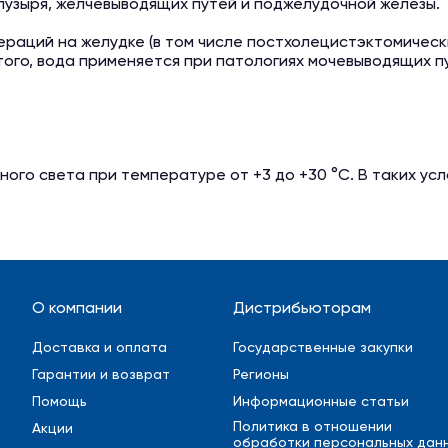
пузыря, желчевыводящих путей и поджелудочной железы.
ераций на желудке (в том числе постхолецистэктомическ
того, вода применяется при патологиях мочевыводящих п
ого света при температуре от +3 до +30 °C. В таких усл
О компании
Дистрибьюторам
Доставка и оплата
Государственные закупки
Гарантии и возврат
Регионы
Помощь
Информационные статьи
Политика в отношении
Акции
обработки персональных дан