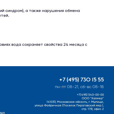
ий синдром), а также нарушения обмена
утей.
овиях вода сохраняет свойства 24 месяца с
+7 (495) 730 15 55
пн-пт 08-21, сб-вс 08-18
+7(495) 540-00-00
ООО "Халмер"
141033, Московская область, г. Мытищи,
улица Фабричная (Поселок Пироговский мкр.),
стр. 17В, офис 2
ных