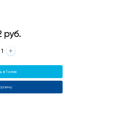
2
руб.
 в 1 клик
орзину