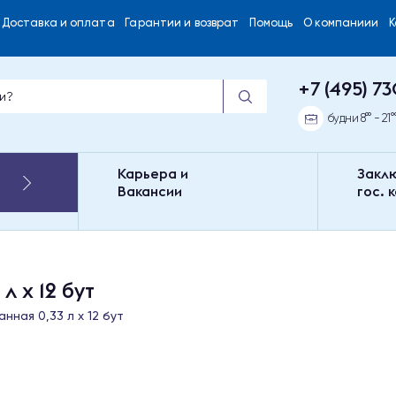
Доставка и оплата
Гарантии и возврат
Помощь
О компаниии
+7 (495) 73
будни 8°° - 21°
Карьера и
Закл
Вакансии
гос. 
 х 12 бут
нная 0,33 л х 12 бут