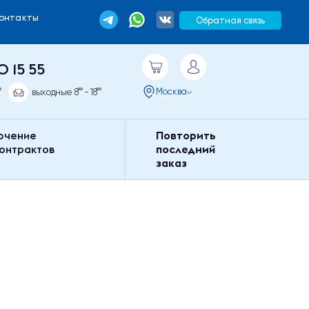
Контакты
Обратная связь
0 15 55
Москва
°
выходные 8°° - 18°°
ючение
Повторить
контрактов
последний
заказ