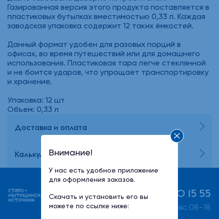
Газированная версия этого продукта поставляется в
пластиковых бутылках вместимостью 0,33 л. Каждая
заводская упаковка содержит 12 таких ёмкостей.
Данный формат удобен для разовых порций в
офисах, во время путешествий или для домашнего
использования. Пластиковая тара легче стеклянной
и не боится ударов, что упрощает транспортировку
и хранение.
Упаковка: 12 шт
Объем: 0,33 л
Доставка и оплата
Внимание!
Калькулятор потребления воды
У нас есть удобное приложение
для оформления заказов.
+7 (495) 730 15 55
Скачать и установить его вы
можете по ссылке ниже:
пн-пт 08-21, сб-вс 08-18