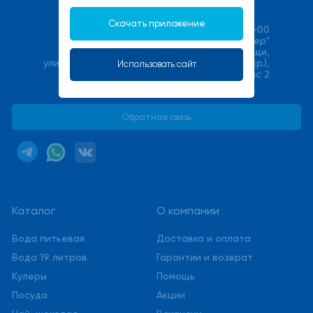
Скачать приложение
+7(495) 540-00-00
ООО "Халмер"
141033, Московская область, г. Мытищи,
улица Фабричная (Поселок Пироговский мкр.),
Использовать сайт
стр. 17В, офис 2
service@stmwater.ru
Обратная связь
Каталог
О компании
Вода питьевая
Доставка и оплата
Вода 19 литров
Гарантии и возврат
Кулеры
Помощь
Посуда
Акции