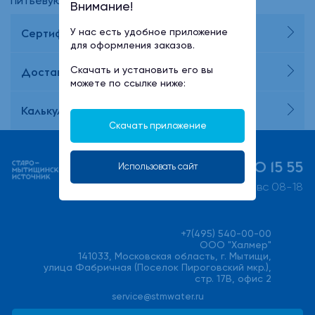
питьевую воду!
Внимание!
У нас есть удобное приложение
Сертификаты и декларации
для оформления заказов.
Скачать и установить его вы
Доставка и оплата
можете по ссылке ниже:
Калькулятор потребления воды
Скачать приложение
+7 (495) 730 15 55
Использовать сайт
пн-пт 08-21, сб-вс 08-18
+7(495) 540-00-00
ООО "Халмер"
141033, Московская область, г. Мытищи,
улица Фабричная (Поселок Пироговский мкр.),
стр. 17В, офис 2
service@stmwater.ru