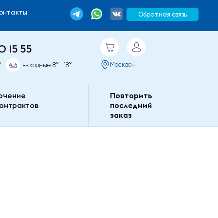
Контакты
Обратная связь
0 15 55
Москва
°
выходные 8°° - 18°°
ючение
Повторить
контрактов
последний
заказ