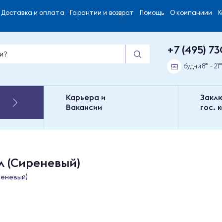
Доставка и оплата
Гарантии и возврат
Помощь
О компаниии
+7 (495) 73
будни 8°° - 21°
Карьера и
Закл
Вакансии
гос. 
л (Сиреневый)
реневый)