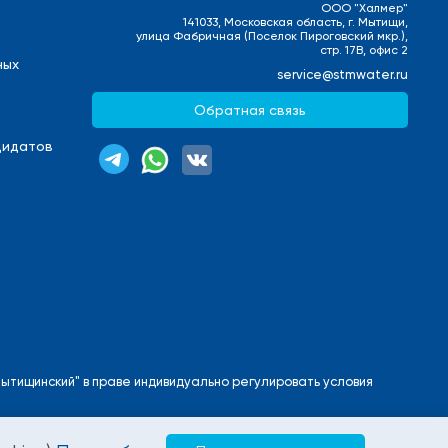
ООО "Халмер"
141033, Московская область, г. Мытищи,
улица Фабричная (Поселок Пироговский мкр.),
стр. 17В, офис 2
ных
service@stmwater.ru
Обратная связь
дидатов
ытищинский" в праве индивидуально регулировать условия