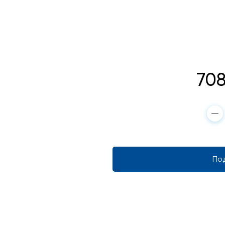
70
Под