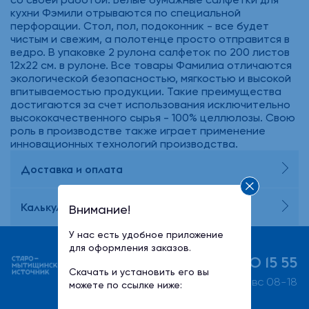
кухни Фэмили отрываются по специальной
перфорации. Стол, пол, подоконник - все будет
чистым и свежим, а полотенце просто отправится в
ведро. В упаковке 2 рулона салфеток по 200 листов
12х22 см. в рулоне. Все товары Фамилиа отличаются
экологической безопасностью, мягкостью и высокой
впитываемостью продукции. Такие преимущества
достигаются за счет использования исключительно
высококачественного сырья - 100% целлюлозы. Свою
роль в производстве также играет применение
инновационных технологий производства.
Доставка и оплата
Калькулятор потребления воды
Внимание!
У нас есть удобное приложение
для оформления заказов.
+7 (495) 730 15 55
Скачать и установить его вы
пн-пт 08-21, сб-вс 08-18
можете по ссылке ниже: