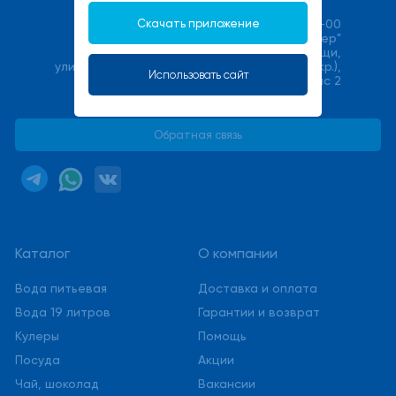
Скачать приложение
+7(495) 540-00-00
ООО "Халмер"
141033, Московская область, г. Мытищи,
улица Фабричная (Поселок Пироговский мкр.),
Использовать сайт
стр. 17В, офис 2
service@stmwater.ru
Обратная связь
Каталог
О компании
Вода питьевая
Доставка и оплата
Вода 19 литров
Гарантии и возврат
Кулеры
Помощь
Посуда
Акции
Чай, шоколад
Вакансии