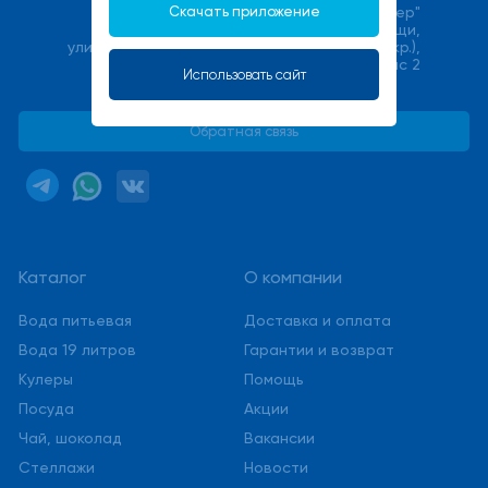
Скачать приложение
ООО "Халмер"
141033, Московская область, г. Мытищи,
улица Фабричная (Поселок Пироговский мкр.),
стр. 17В, офис 2
Использовать сайт
service@stmwater.ru
Обратная связь
Каталог
О компании
Вода питьевая
Доставка и оплата
Вода 19 литров
Гарантии и возврат
Кулеры
Помощь
Посуда
Акции
Чай, шоколад
Вакансии
Стеллажи
Новости