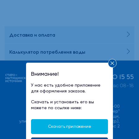
Доставка и оплата
Калькулятор потребления воды
Внимание!
+7 (495) 730 15 55
У нас есть удобное приложение
пн-пт 08-21, сб-вс 08-18
для оформления заказов.
Скачать и установить его вы
+7(495) 540-00-00
можете по ссылке ниже:
ООО "Халмер"
141033, Московская область, г. Мытищи,
улица Фабричная (Поселок Пироговский мкр.),
стр. 17В, офис 2
Скачать приложение
service@stmwater.ru