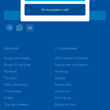
стр. 17В, офис 2
service@stmwater.ru
Использовать сайт
Обратная связь
Каталог
О компании
Вода питьевая
Доставка и оплата
Вода 19 литров
Гарантии и возврат
Кулеры
Помощь
Посуда
Акции
Чай, шоколад
Вакансии
Стеллажи
Новости
Кофе
Контакты
Сахар, сливки
Вода оптом