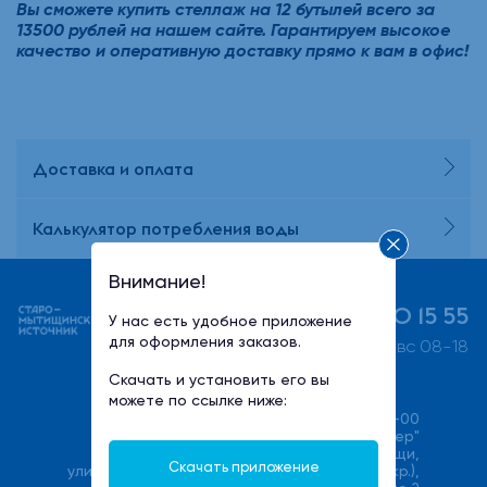
Вы сможете купить стеллаж на 12 бутылей всего за
13500 рублей на нашем сайте. Гарантируем высокое
качество и оперативную доставку прямо к вам в офис!
Доставка и оплата
Калькулятор потребления воды
Внимание!
+7 (495) 730 15 55
У нас есть удобное приложение
для оформления заказов.
пн-пт 08-21, сб-вс 08-18
Скачать и установить его вы
можете по ссылке ниже:
+7(495) 540-00-00
ООО "Халмер"
141033, Московская область, г. Мытищи,
Скачать приложение
улица Фабричная (Поселок Пироговский мкр.),