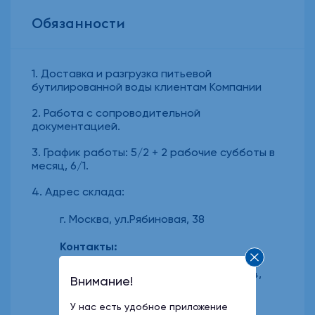
Обязанности
Доставка и разгрузка питьевой
бутилированной воды клиентам Компании
Работа с сопроводительной
документацией.
График работы: 5/2 + 2 рабочие субботы в
месяц, 6/1.
Адрес склада:
г. Москва, ул.Рябиновая, 38
Контакты:
+7 (999) 277-03-50
,
+7(999)540-81-44
,
Внимание!
+7(999)540-82-80
У нас есть удобное приложение