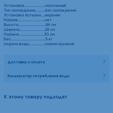
Установка.....................напольный
Тип охлаждения..........без охлаждения
Установка бутылки....верхняя
Нагрев...........................нет
Высота...........................86 см
Ширина.........................28 см
Глубина.........................30 см
Вес..................................5 кг
подача воды................нажим кружкой
Доставка и оплата
Калькулятор потребления воды
К этому товару подходят