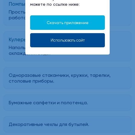
Помпы:
можете по ссылке ниже:
Простые механические насадки на бутыль,
работают без электричества.
Скачать приложение
Кулеры:
Использовать сайт
Напольные и настольные для нагрева и
охлаждения воды.
Одноразовые стаканчики, кружки, тарелки,
столовые приборы.
Бумажные салфетки и полотенца.
Декоративные чехлы для бутылей.