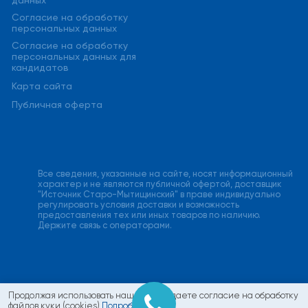
данных
Cогласие на обработку
персональных данных
Cогласие на обработку
персональных данных для
кандидатов
Карта сайта
Публичная оферта
Все сведения, указанные на сайте, носят информационный
характер и не являются публичной офертой, доставщик
"Источник Старо-Мытищинский" в праве индивидуально
регулировать условия доставки и возможность
предоставления тех или иных товаров по наличию.
Держите связь с операторами.
Продолжая использовать наш сайт, вы даете согласие на обработку
файлов куки (cookies)
Подробнее