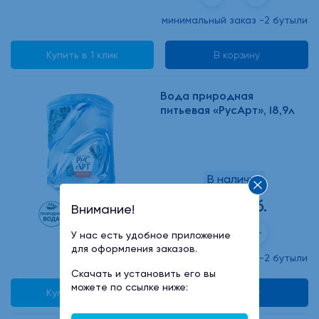
минимальный заказ -2 бутыли
Купить в 1 клик
В корзину
Вода природная
питьевая «РусАрт», 18,9л
В наличии
655 руб.
Внимание!
У нас есть удобное приложение
для оформления заказов.
минимальный заказ -2 бутыли
Скачать и установить его вы
можете по ссылке ниже:
Купить в 1 клик
В корзину