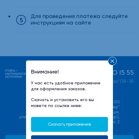
Для проведения платежа следуйте
инструкциям на сайте
+7 (495) 730 15 55
Внимание!
пн-пт 08-21, сб-вс 08-18
У нас есть удобное приложение
для оформления заказов.
Скачать и установить его вы
+7(495) 540-00-00
можете по ссылке ниже:
ООО "Халмер"
141033, Московская область, г. Мытищи,
улица Фабричная (Поселок Пироговский мкр.),
стр. 17В, офис 2
Скачать приложение
service@stmwater.ru