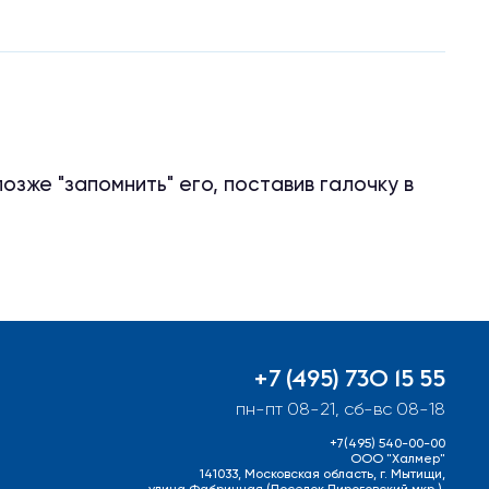
зже "запомнить" его, поставив галочку в
+7 (495) 730 15 55
пн-пт 08-21, сб-вс 08-18
+7(495) 540-00-00
ООО "Халмер"
141033, Московская область, г. Мытищи,