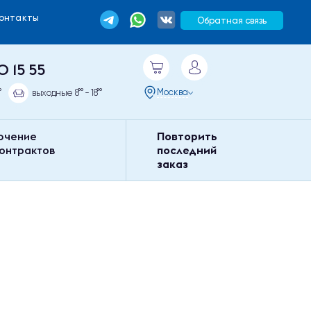
Контакты
Обратная связь
0 15 55
Москва
°
выходные 8°° - 18°°
ючение
Повторить
контрактов
последний
заказ