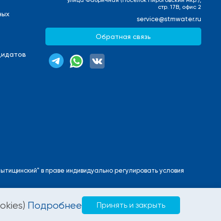
улица Фабричная (Поселок Пироговский мкр.),
стр. 17В, офис 2
ных
service@stmwater.ru
Обратная связь
дидатов
ытищинский" в праве индивидуально регулировать условия
okies)
Подробнее
Принять и закрыть