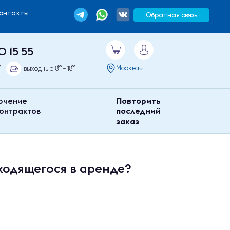
Контакты
Обратная связь
0 15 55
Москва
°
выходные 8°° - 18°°
ючение
Повторить
контрактов
последний
заказ
ходящегося в аренде?