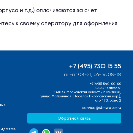
пуса и т.д.) оплачиваются за счет
итесь к своему оператору для оформления
+7 (495) 730 15 55
пн-пт 08-21, сб-вс 08-18
+7(495) 540-00-00
ООО "Халмер"
141033, Московская область, г. Мытищи,
улица Фабричная (Поселок Пироговский мкр.),
стр. 17В, офис 2
ных
service@stmwater.ru
Обратная связь
дидатов