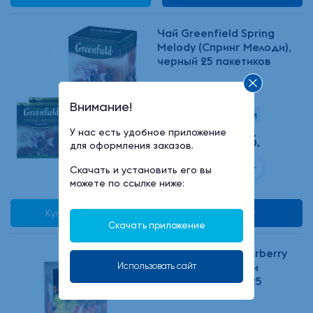
Чай Greenfield Spring
Melody (Спринг Мелоди),
черный 25 пакетиков
Внимание!
В наличии
У нас есть удобное приложение
123 руб.
для оформления заказов.
Скачать и установить его вы
можете по ссылке ниже:
Купить в 1 клик
В корзину
Скачать приложение
Чай Greenfield Barberry
Garden (Барберри
Использовать сайт
Гарден), черный 25
пакетиков