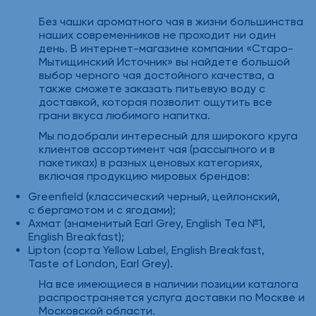
Без чашки ароматного чая в жизни большинства
наших современников не проходит ни один
день. В интернет-магазине компании «Старо-
Мытищинский Источник» вы найдете большой
выбор черного чая достойного качества, а
также сможете заказать питьевую воду с
доставкой, которая позволит ощутить все
грани вкуса любимого напитка.
Мы подобрали интересный для широкого круга
клиентов ассортимент чая (рассыпного и в
пакетиках) в разных ценовых категориях,
включая продукцию мировых брендов:
Greenfield (классический черный, цейлонский,
с бергамотом и с ягодами);
Ахмат (знаменитый Earl Grey, English Tea №1,
English Breakfast);
Lipton (сорта Yellow Label, English Breakfast,
Taste of London, Earl Grey).
На все имеющиеся в наличии позиции каталога
распространяется услуга доставки по Москве и
Московской области.