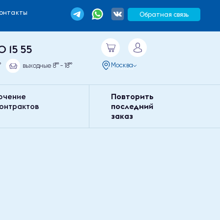
Контакты
Обратная связь
0 15 55
Москва
°
выходные 8°° - 18°°
ючение
Повторить
контрактов
последний
заказ