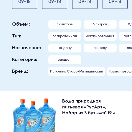
09-18
09-18
09-18
09-18
Объем:
19 литров
5 литров
0,
Тип:
газированная
негазированная
aрте
Назначение:
на дачу
в школу
дл
Категория:
высшая
Бренд:
Источник Старо-Мытищинский
Горная верш
Вода природная
питьевая «РусАрт»,
Набор из 3 бутылей 19 л