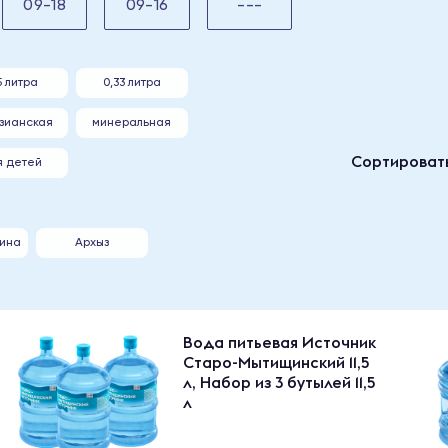
09-18
09-16
---
5 литра
0,33 литра
зианская
минеральная
Сортировать
я детей
ина
Архыз
Вода питьевая Источник
Старо-Мытищинский 11,5
л, Набор из 3 бутылей 11,5
л