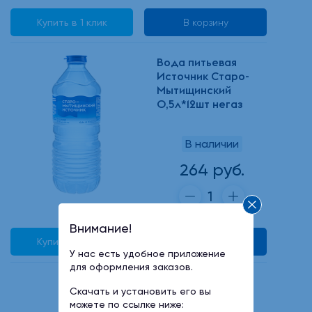
Купить в 1 клик
В корзину
Вода питьевая
Источник Старо-
Мытищинский
0,5л*12шт негаз
В наличии
264 руб.
Внимание!
Купить в 1 клик
В корзину
У нас есть удобное приложение
для оформления заказов.
Вода питьевая
Скачать и установить его вы
Источник Старо-
можете по ссылке ниже:
Мытищинский